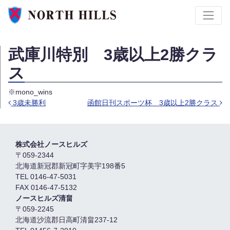
武庫川特別 3歳以上2勝クラ
ス
※mono_wins
3歳未勝利
函館日刊スポーツ杯 3歳以上2勝クラス
投稿ナビゲーション
株式会社ノースヒルズ
〒059-2344
北海道新冠郡新冠町字美宇198番5
TEL 0146-47-5031
FAX 0146-47-5132
ノースヒルズ清畠
〒059-2245
北海道沙流郡日高町清畠237-12