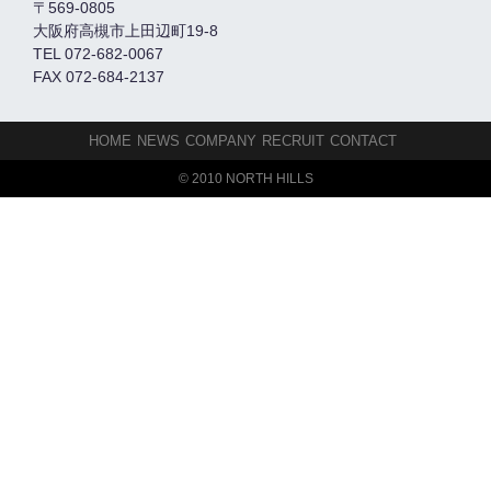
〒569-0805
大阪府高槻市上田辺町19-8
TEL 072-682-0067
FAX 072-684-2137
HOME
NEWS
COMPANY
RECRUIT
CONTACT
© 2010 NORTH HILLS