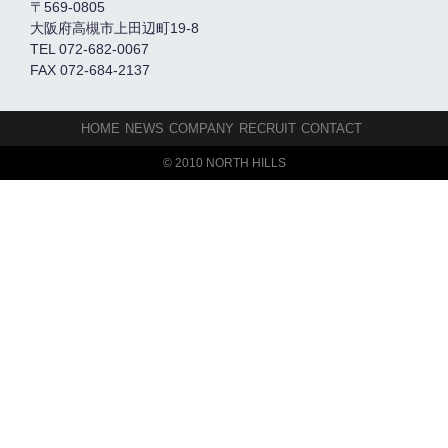
〒569-0805
大阪府高槻市上田辺町19-8
TEL 072-682-0067
FAX 072-684-2137
HOME
NEWS
COMPANY
RECRUIT
CONTACT
© 2010 NORTH HILLS