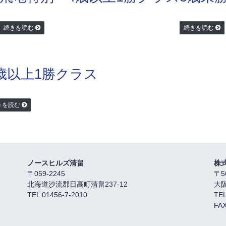
続きを読む
続きを読む
歳以上1勝クラス
きを読む
ノースヒルズ清畠
株
〒059-2245
〒5
北海道沙流郡日高町清畠237-12
大
TEL 01456-7-2010
TEL
FAX