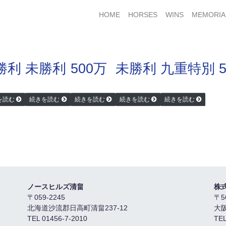
HOME
HORSES
WINS
MEMORIA
勝利
未勝利
500万
未勝利
九重特別 5
を読む
続きを読む
続きを読む
続きを読む
続きを読む
ノースヒルズ清畠
株
〒059-2245
〒5
北海道沙流郡日高町清畠237-12
大
TEL 01456-7-2010
TEL