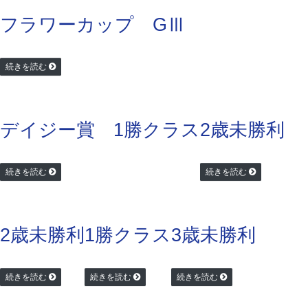
フラワーカップ GⅢ
続きを読む
デイジー賞 1勝クラス
2歳未勝利
続きを読む
続きを読む
2歳未勝利
1勝クラス
3歳未勝利
続きを読む
続きを読む
続きを読む