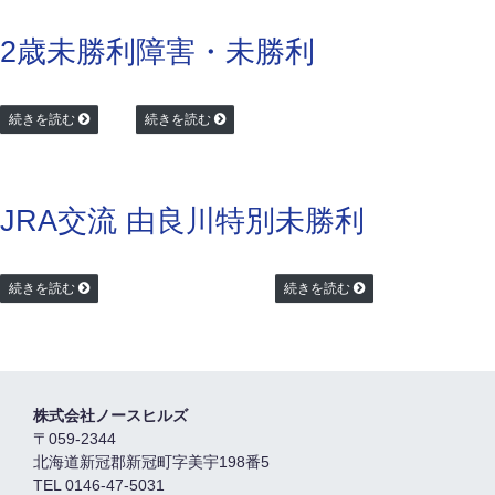
2歳未勝利
障害・未勝利
続きを読む
続きを読む
JRA交流 由良川特別
未勝利
続きを読む
続きを読む
株式会社ノースヒルズ
〒059-2344
北海道新冠郡新冠町字美宇198番5
TEL 0146-47-5031