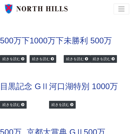
500万下
1000万下
未勝利
500万
続きを読む
続きを読む
続きを読む
続きを読む
目黒記念 GⅡ
河口湖特別 1000万
続きを読む
続きを読む
500万
京都大賞典 GⅡ
500万