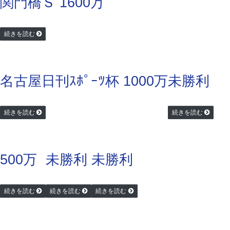
関門橋Ｓ 1600万
続きを読む
名古屋日刊ｽﾎﾟｰﾂ杯 1000万
未勝利
続きを読む
続きを読む
500万
未勝利
未勝利
続きを読む
続きを読む
続きを読む