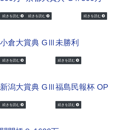
続きを読む
続きを読む
続きを読む
小倉大賞典 GⅢ
未勝利
続きを読む
続きを読む
新潟大賞典 GⅢ
福島民報杯 OP
続きを読む
続きを読む