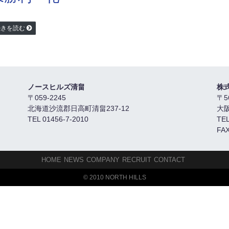
続きを読む
ノースヒルズ清畠
株
〒059-2245
〒5
北海道沙流郡日高町清畠237-12
大
TEL 01456-7-2010
TEL
FAX
HOME
NEWS
COMPANY
RECRUIT
CONTACT
© 2010 NORTH HILLS