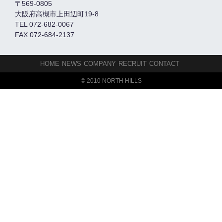
〒569-0805
大阪府高槻市上田辺町19-8
TEL 072-682-0067
FAX 072-684-2137
HOME
NEWS
COMPANY
RECRUIT
CONTACT
© 2010 NORTH HILLS