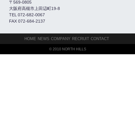
〒569-0805
大阪府高槻市上田辺町19-8
TEL 072-682-0067
FAX 072-684-2137
HOME
NEWS
COMPANY
RECRUIT
CONTACT
© 2010 NORTH HILLS