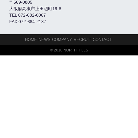
〒569-0805
大阪府高槻市上田辺町19-8
TEL 072-682-0067
FAX 072-684-2137
HOME
NEWS
COMPANY
RECRUIT
CONTACT
© 2010 NORTH HILLS