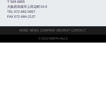
〒569-0805
大阪府高槻市上田辺町19-8
TEL 072-682-0067
FAX 072-684-2137
HOME
NEWS
COMPANY
RECRUIT
CONTACT
© 2010 NORTH HILLS