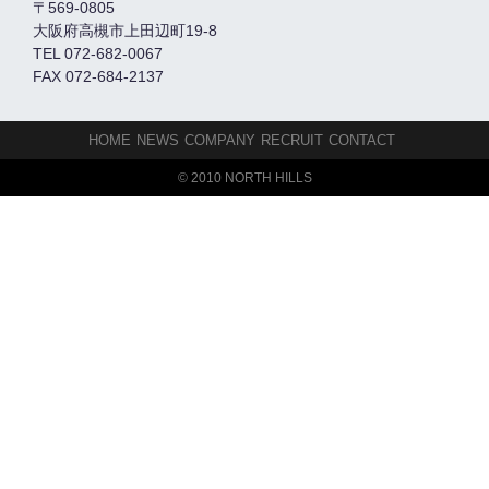
〒569-0805
大阪府高槻市上田辺町19-8
TEL 072-682-0067
FAX 072-684-2137
HOME
NEWS
COMPANY
RECRUIT
CONTACT
© 2010 NORTH HILLS