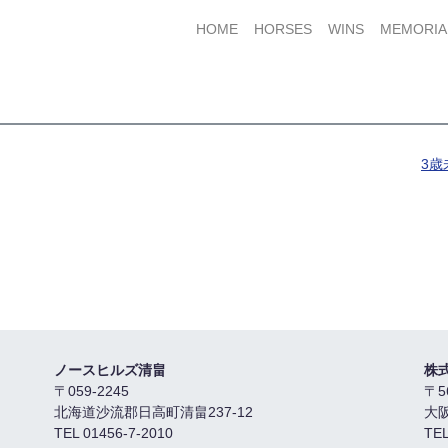
HOME
HORSES
WINS
MEMORIA
3
ノースヒルズ清畠
株
〒059-2245
〒5
北海道沙流郡日高町清畠237-12
大
TEL 01456-7-2010
TEL