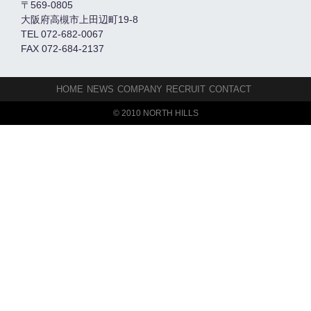
〒569-0805
大阪府高槻市上田辺町19-8
TEL 072-682-0067
FAX 072-684-2137
HOME
NEWS
COMPANY
RECRUIT
CONTACT
© 2010 NORTH HILLS