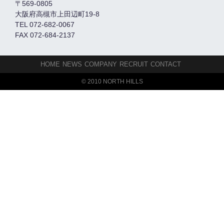
〒569-0805
大阪府高槻市上田辺町19-8
TEL 072-682-0067
FAX 072-684-2137
HOME
NEWS
COMPANY
RECRUIT
CONTACT
© 2010 NORTH HILLS