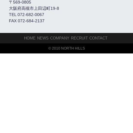
〒569-0805
大阪府高槻市上田辺町19-8
TEL 072-682-0067
FAX 072-684-2137
HOME
NEWS
COMPANY
RECRUIT
CONTACT
© 2010 NORTH HILLS