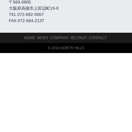
〒569-0805
大阪府高槻市上田辺町19-8
TEL 072-682-0067
FAX 072-684-2137
HOME
NEWS
COMPANY
RECRUIT
CONTACT
© 2010 NORTH HILLS