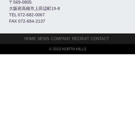
〒569-0805
大阪府高槻市上田辺町19-8
TEL 072-682-0067
FAX 072-684-2137
HOME
NEWS
COMPANY
RECRUIT
CONTACT
© 2010 NORTH HILLS