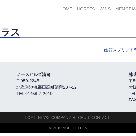
HOME
HORSES
WINS
MEMORIA
クラス
函館スプリント
ノースヒルズ清畠
株
〒059-2245
〒5
北海道沙流郡日高町清畠237-12
大
TEL 01456-7-2010
TEL
FAX
HOME
NEWS
COMPANY
RECRUIT
CONTACT
© 2010 NORTH HILLS