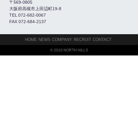
〒569-0805
大阪府高槻市上田辺町19-8
TEL 072-682-0067
FAX 072-684-2137
HOME
NEWS
COMPANY
RECRUIT
CONTACT
© 2010 NORTH HILLS