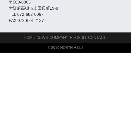
〒569-0805
大阪府高槻市上田辺町19-8
TEL 072-682-0067
FAX 072-684-2137
HOME
NEWS
COMPANY
RECRUIT
CONTACT
© 2010 NORTH HILLS