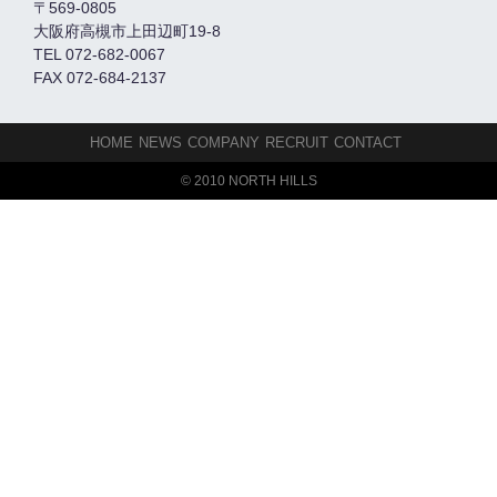
〒569-0805
大阪府高槻市上田辺町19-8
TEL 072-682-0067
FAX 072-684-2137
HOME
NEWS
COMPANY
RECRUIT
CONTACT
© 2010 NORTH HILLS