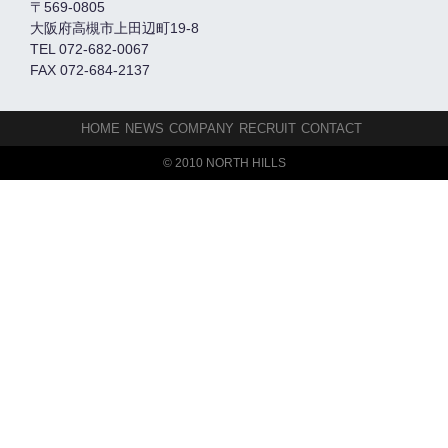
〒569-0805
大阪府高槻市上田辺町19-8
TEL 072-682-0067
FAX 072-684-2137
HOME
NEWS
COMPANY
RECRUIT
CONTACT
© 2010 NORTH HILLS