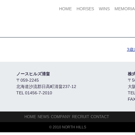
HOME
HORSES
WINS
MEMORIA
3
ノースヒルズ清畠
株
〒059-2245
〒5
北海道沙流郡日高町清畠237-12
大
TEL 01456-7-2010
TEL
FAX
HOME
NEWS
COMPANY
RECRUIT
CONTACT
© 2010 NORTH HILLS