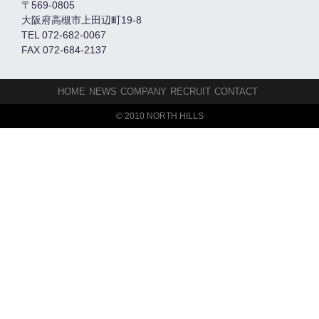
〒569-0805
大阪府高槻市上田辺町19-8
TEL 072-682-0067
FAX 072-684-2137
HOME
NEWS
COMPANY
RECRUIT
CONTACT
© 2010 NORTH HILLS