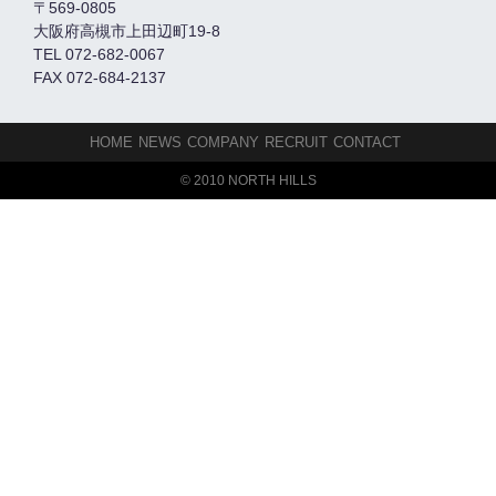
〒569-0805
大阪府高槻市上田辺町19-8
TEL 072-682-0067
FAX 072-684-2137
HOME
NEWS
COMPANY
RECRUIT
CONTACT
© 2010 NORTH HILLS