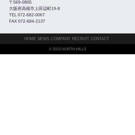
〒569-0805
大阪府高槻市上田辺町19-8
TEL 072-682-0067
FAX 072-684-2137
HOME
NEWS
COMPANY
RECRUIT
CONTACT
© 2010 NORTH HILLS