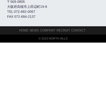
〒569-0805
大阪府高槻市上田辺町19-8
TEL 072-682-0067
FAX 072-684-2137
HOME
NEWS
COMPANY
RECRUIT
CONTACT
© 2010 NORTH HILLS