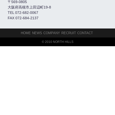
〒569-0805
大阪府高槻市上田辺町19-8
TEL 072-682-0067
FAX 072-684-2137
HOME
NEWS
COMPANY
RECRUIT
CONTACT
© 2010 NORTH HILLS