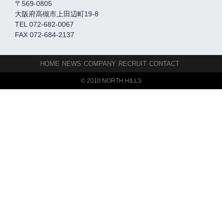
〒569-0805
大阪府高槻市上田辺町19-8
TEL 072-682-0067
FAX 072-684-2137
HOME
NEWS
COMPANY
RECRUIT
CONTACT
© 2010 NORTH HILLS