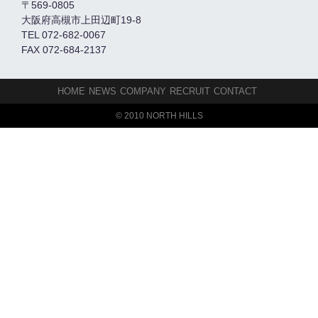
〒569-0805
大阪府高槻市上田辺町19-8
TEL 072-682-0067
FAX 072-684-2137
HOME
NEWS
COMPANY
RECRUIT
CONTACT
© 2010 NORTH HILLS