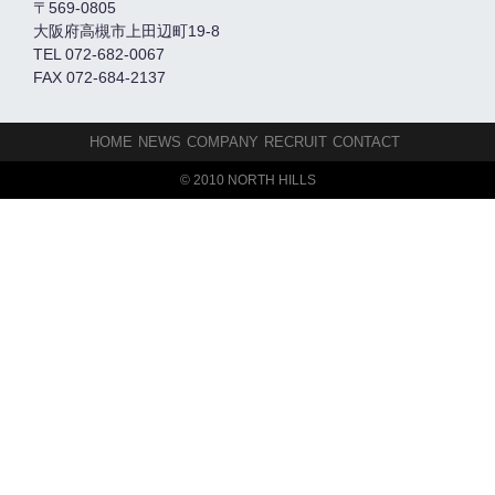
〒569-0805
大阪府高槻市上田辺町19-8
TEL 072-682-0067
FAX 072-684-2137
HOME
NEWS
COMPANY
RECRUIT
CONTACT
© 2010 NORTH HILLS