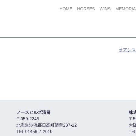
HOME
HORSES
WINS
MEMORIA
オアシス
ノースヒルズ清畠
株
〒059-2245
〒5
北海道沙流郡日高町清畠237-12
大
TEL 01456-7-2010
TEL