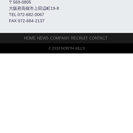
〒569-0805
大阪府高槻市上田辺町19-8
TEL 072-682-0067
FAX 072-684-2137
HOME
NEWS
COMPANY
RECRUIT
CONTACT
© 2010 NORTH HILLS