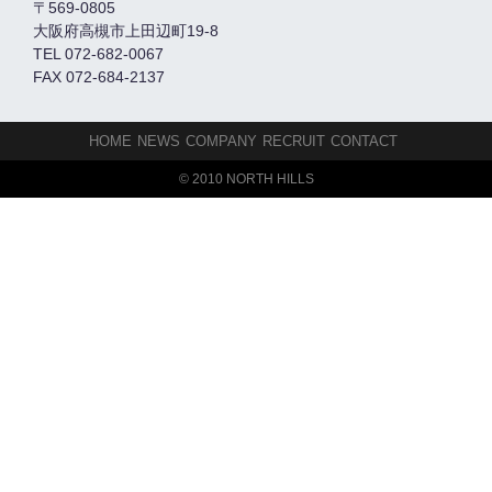
〒569-0805
大阪府高槻市上田辺町19-8
TEL 072-682-0067
FAX 072-684-2137
HOME
NEWS
COMPANY
RECRUIT
CONTACT
© 2010 NORTH HILLS