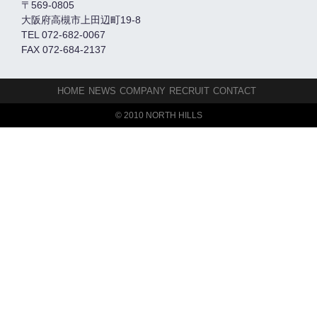
〒569-0805
大阪府高槻市上田辺町19-8
TEL 072-682-0067
FAX 072-684-2137
HOME
NEWS
COMPANY
RECRUIT
CONTACT
© 2010 NORTH HILLS