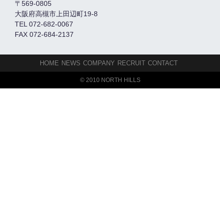
〒569-0805
大阪府高槻市上田辺町19-8
TEL 072-682-0067
FAX 072-684-2137
HOME
NEWS
COMPANY
RECRUIT
CONTACT
© 2010 NORTH HILLS