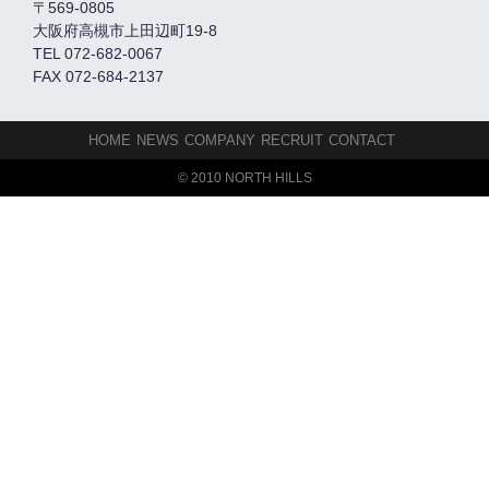
〒569-0805
大阪府高槻市上田辺町19-8
TEL 072-682-0067
FAX 072-684-2137
HOME
NEWS
COMPANY
RECRUIT
CONTACT
© 2010 NORTH HILLS