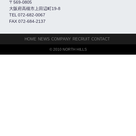
〒569-0805
大阪府高槻市上田辺町19-8
TEL 072-682-0067
FAX 072-684-2137
HOME
NEWS
COMPANY
RECRUIT
CONTACT
© 2010 NORTH HILLS