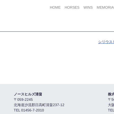
HOME
HORSES
WINS
MEMORIA
シリウス
ノースヒルズ清畠
株
〒059-2245
〒5
北海道沙流郡日高町清畠237-12
大
TEL 01456-7-2010
TEL