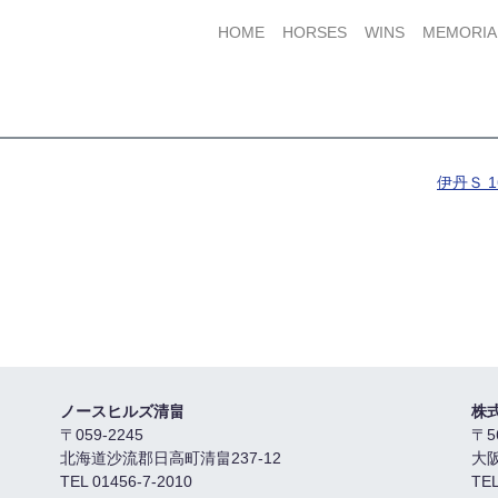
HOME
HORSES
WINS
MEMORIA
伊丹Ｓ 1
ノースヒルズ清畠
株
〒059-2245
〒5
北海道沙流郡日高町清畠237-12
大
TEL 01456-7-2010
TEL