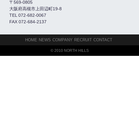
〒569-0805
大阪府高槻市上田辺町19-8
TEL 072-682-0067
FAX 072-684-2137
HOME
NEWS
COMPANY
RECRUIT
CONTACT
© 2010 NORTH HILLS