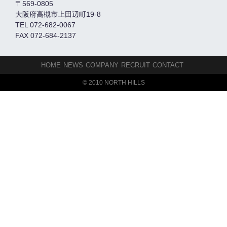
〒569-0805
大阪府高槻市上田辺町19-8
TEL 072-682-0067
FAX 072-684-2137
HOME
NEWS
COMPANY
RECRUIT
CONTACT
© 2010 NORTH HILLS