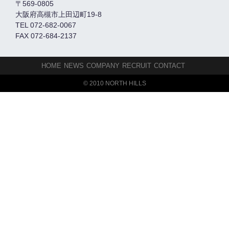
〒569-0805
大阪府高槻市上田辺町19-8
TEL 072-682-0067
FAX 072-684-2137
HOME
NEWS
COMPANY
RECRUIT
CONTACT
© 2010 NORTH HILLS