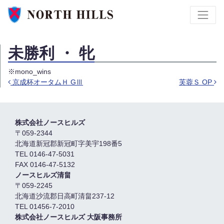
未勝利 ・ 牝
※mono_wins
京成杯オータムＨ GⅢ
芙蓉Ｓ OP
投稿ナビゲーション
株式会社ノースヒルズ
〒059-2344
北海道新冠郡新冠町字美宇198番5
TEL 0146-47-5031
FAX 0146-47-5132
ノースヒルズ清畠
〒059-2245
北海道沙流郡日高町清畠237-12
TEL 01456-7-2010
株式会社ノースヒルズ 大阪事務所