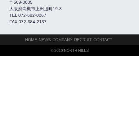
〒569-0805
大阪府高槻市上田辺町19-8
TEL 072-682-0067
FAX 072-684-2137
HOME
NEWS
COMPANY
RECRUIT
CONTACT
© 2010 NORTH HILLS