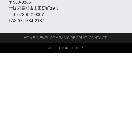
〒569-0805
大阪府高槻市上田辺町19-8
TEL 072-682-0067
FAX 072-684-2137
HOME
NEWS
COMPANY
RECRUIT
CONTACT
© 2010 NORTH HILLS