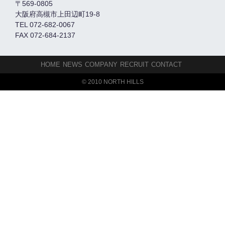
〒569-0805
大阪府高槻市上田辺町19-8
TEL 072-682-0067
FAX 072-684-2137
HOME
NEWS
COMPANY
RECRUIT
CONTACT
© 2010 NORTH HILLS