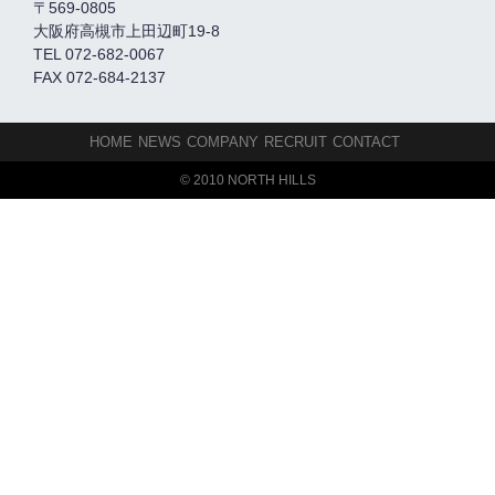
〒569-0805
大阪府高槻市上田辺町19-8
TEL 072-682-0067
FAX 072-684-2137
HOME
NEWS
COMPANY
RECRUIT
CONTACT
© 2010 NORTH HILLS