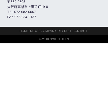
〒569-0805
大阪府高槻市上田辺町19-8
TEL 072-682-0067
FAX 072-684-2137
HOME
NEWS
COMPANY
RECRUIT
CONTACT
© 2010 NORTH HILLS